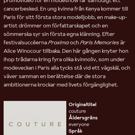
promovideo för en modeshow får samtidigt ett
cancerbesked. En ung kvinna från Kenya kommer till
Paris för sitt första stora modelljobb, en make-up-
artist drömmer om författarskapet och en
sömmerska syr sin första egna klänning. Efter
festivalsuccéerna
Proxima
och
Paris Memories
är
Alice Winocour tillbaka. Den här gången knyter hon
ihop trådarna kring fyra olika kvinnoliv, som under
modeveckan i Paris alla tycks stå vid ett vägskäl, och
väver samman en berättelse där de stora
ambitionerna krockar med livets förgänglighet.
Originaltitel
couture
Åldersgräns
everyone
Språk