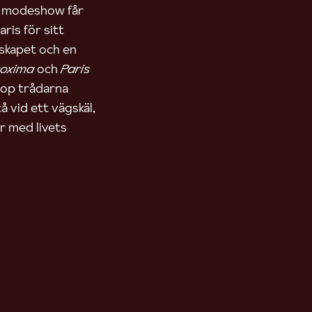
en modeshow får
ris för sitt
skapet och en
roxima
och
Paris
hop trådarna
å vid ett vägskäl,
r med livets