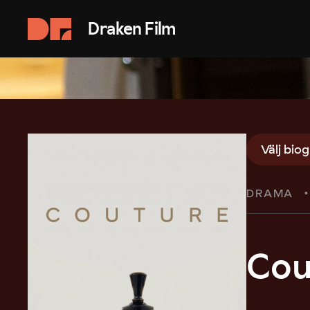
Draken Film
Välj bio
DRAMA
Cou