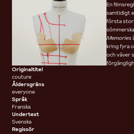
En filmsreg
samtidigt e
första sto
sömmerska s
Memories
ä
kring fyra 
och väver 
förgängligh
Originaltitel
couture
Åldersgräns
everyone
Språk
Franska
Undertext
Svenska
Regissör