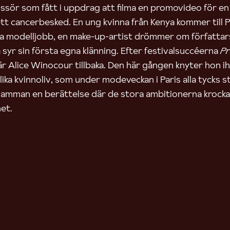
issör som fått i uppdrag att filma en promovideo för 
tt cancerbesked. En ung kvinna från Kenya kommer till Pa
ra modelljobb, en make-up-artist drömmer om författar
yr sin första egna klänning. Efter festivalsuccéerna
P
r Alice Winocour tillbaka. Den här gången knyter hon i
olika kvinnoliv, som under modeveckan i Paris alla tycks st
samman en berättelse där de stora ambitionerna krocka
et.