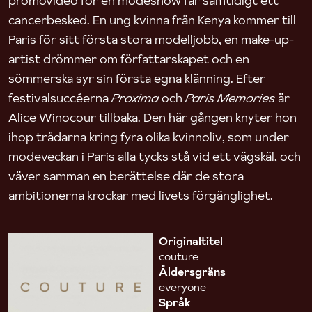
promovideo för en modeshow får samtidigt ett
cancerbesked. En ung kvinna från Kenya kommer till
Paris för sitt första stora modelljobb, en make-up-
artist drömmer om författarskapet och en
sömmerska syr sin första egna klänning. Efter
festivalsuccéerna
Proxima
och
Paris Memories
är
Alice Winocour tillbaka. Den här gången knyter hon
ihop trådarna kring fyra olika kvinnoliv, som under
modeveckan i Paris alla tycks stå vid ett vägskäl, och
väver samman en berättelse där de stora
ambitionerna krockar med livets förgänglighet.
Originaltitel
couture
Åldersgräns
everyone
Språk