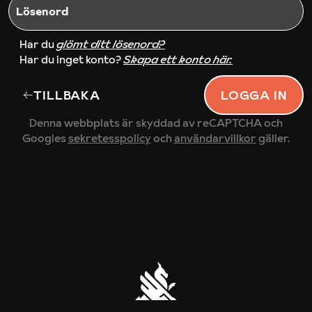
Lösenord
Har du
glömt ditt lösenord?
Har du inget konto?
Skapa ett konto här.
TILLBAKA
LOGGA IN
Denna webbplats är skyddad av reCAPTCHA och
Googles
sekretesspolicy
och
användarvillkor
gäller.