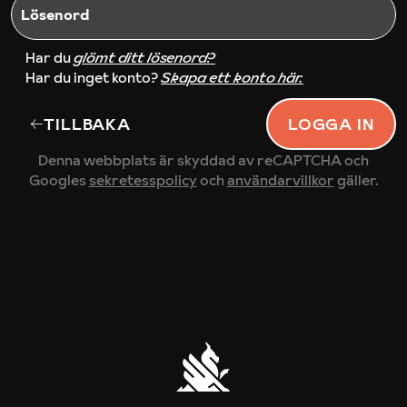
Lösenord
Har du
glömt ditt lösenord?
Har du inget konto?
Skapa ett konto här.
TILLBAKA
LOGGA IN
Denna webbplats är skyddad av reCAPTCHA och
Googles
sekretesspolicy
och
användarvillkor
gäller.