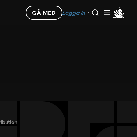
GÅ MED
Logga in
ribution