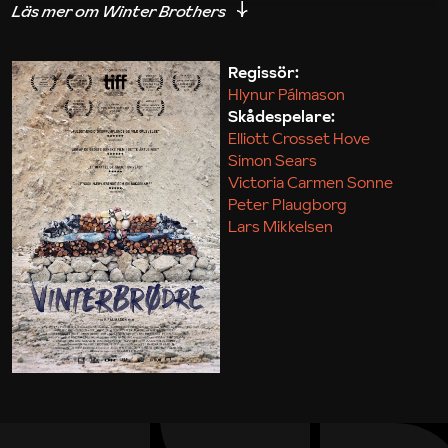
för hans extraknäck och efterspelet blir en kärv,
poetisk och smärtsam berättelse om det hårda
arbetet i gruvan, om svår forcerad kärlek och om
Regissör:
Hlynur Pálmason
fantastiska glimtar av ren magi.
Skådespelare:
Elliott Crosset Hove
Den isländska debutanten har en säregen känsla för
Simon Sears
bildberättande som fångas upp av Maria von
Victoria Carmen Sonne
Peter Plaugborg
Hausswolffs kraftfulla foto, det karga
Lars Mikkelsen
gruvlandskapet sveper in berättelsen i en evig
vinter där kalkdammet bildar snödrivor året om.
Olle Agebro