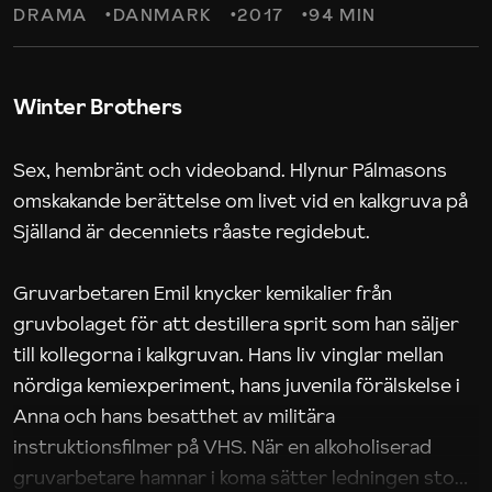
DRAMA
DANMARK
2017
94 MIN
Winter Brothers
Sex, hembränt och videoband. Hlynur Pálmasons
omskakande berättelse om livet vid en kalkgruva på
Själland är decenniets råaste regidebut.
Gruvarbetaren Emil knycker kemikalier från
gruvbolaget för att destillera sprit som han säljer
till kollegorna i kalkgruvan. Hans liv vinglar mellan
nördiga kemiexperiment, hans juvenila förälskelse i
Anna och hans besatthet av militära
instruktionsfilmer på VHS. När en alkoholiserad
gruvarbetare hamnar i koma sätter ledningen stopp