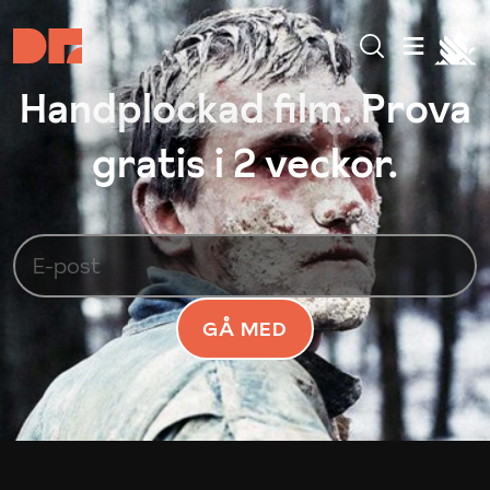
Handplockad film. Prova
gratis i 2 veckor.
GÅ MED