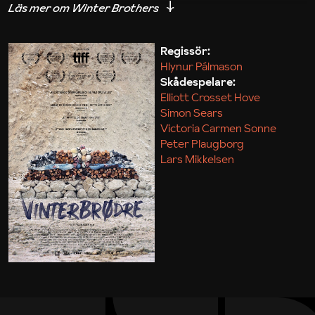
för hans extraknäck och efterspelet blir en kärv,
poetisk och smärtsam berättelse om det hårda
arbetet i gruvan, om svår forcerad kärlek och om
Regissör:
Hlynur Pálmason
fantastiska glimtar av ren magi.
Skådespelare:
Elliott Crosset Hove
Den isländska debutanten har en säregen känsla för
Simon Sears
bildberättande som fångas upp av Maria von
Victoria Carmen Sonne
Peter Plaugborg
Hausswolffs kraftfulla foto, det karga
Lars Mikkelsen
gruvlandskapet sveper in berättelsen i en evig
vinter där kalkdammet bildar snödrivor året om.
Olle Agebro