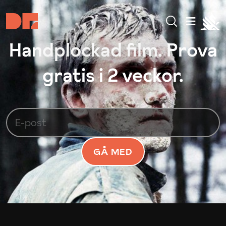
Handplockad film. Prova
gratis i 2 veckor.
GÅ MED