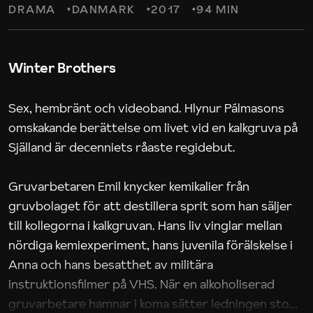
DRAMA
DANMARK
2017
94 MIN
Winter Brothers
Sex, hembränt och videoband. Hlynur Pálmasons
omskakande berättelse om livet vid en kalkgruva på
Själland är decenniets råaste regidebut.
Gruvarbetaren Emil knycker kemikalier från
gruvbolaget för att destillera sprit som han säljer
till kollegorna i kalkgruvan. Hans liv vinglar mellan
nördiga kemiexperiment, hans juvenila förälskelse i
Anna och hans besatthet av militära
instruktionsfilmer på VHS. När en alkoholiserad
gruvarbetare hamnar i koma sätter ledningen stopp