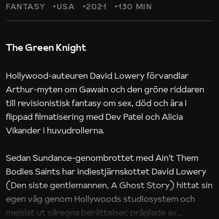
FANTASY
USA
2021
130 MIN
The Green Knight
Hollywood-auteuren David Lowery förvandlar
Arthur-myten om Gawain och den gröne riddaren
till revisionistisk fantasy om sex, död och ära i
flippad filmatisering med Dev Patel och Alicia
Vikander i huvudrollerna.
Sedan Sundance-genombrottet med Ain't Them
Bodies Saints har indiestjärnskottet David Lowery
(Den siste gentlemannen, A Ghost Story) hittat sin
egen väg genom Hollywoods studiosystem och
mejslat ut säregna berättelser, präglade av