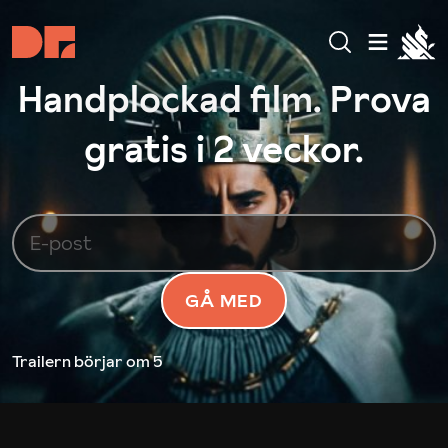
Handplockad film. Prova
gratis i 2 veckor.
GÅ MED
Trailern börjar
om 5