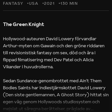
FANTASY
USA
2021
130 MIN
The Green Knight
Hollywood-auteuren David Lowery förvandlar
Arthur-myten om Gawain och den gröne riddaren
till revisionistisk fantasy om sex, död och ära i
flippad filmatisering med Dev Patel och Alicia
Vikander i huvudrollerna.
Sedan Sundance-genombrottet med Ain't Them
Bodies Saints har indiestjärnskottet David Lowery
(Den siste gentlemannen, A Ghost Story) hittat sin
egen väg genom Hollywoods studiosystem och
mejslat ut säregna berättelser, präglade av