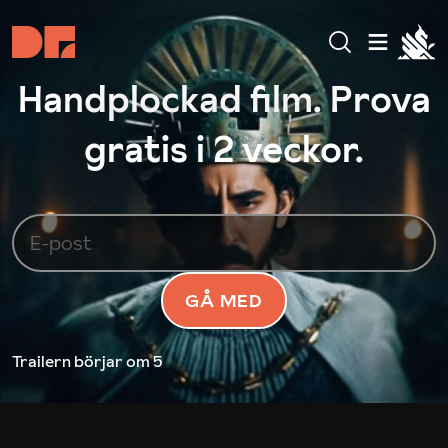
Handplockad film. Prova
gratis i 2 veckor.
GÅ MED
Trailern börjar
om 5