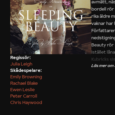
avmätt, näs
bordell rör
rika äldre 
vaknar har
Författare
nedstigning
Beauty rör 
istället lån
Regissör:
Kubricks si
Julia Leigh
Skådespelare:
Emily Browning
Rachael Blake
Ewen Leslie
Peter Carroll
Chris Haywood