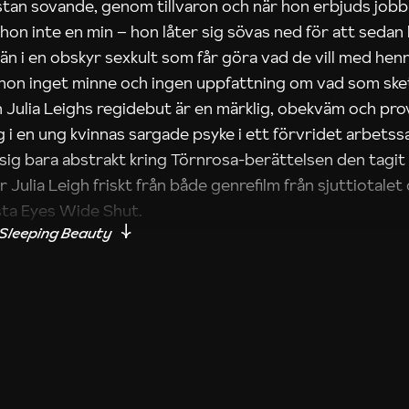
tan sovande, genom tillvaron och när hon erbjuds jobb 
 hon inte en min – hon låter sig sövas ned för att sedan 
män i en obskyr sexkult som får göra vad de vill med hen
 hon inget minne och ingen uppfattning om vad som sk
n Julia Leighs regidebut är en märklig, obekväm och pr
 i en ung kvinnas sargade psyke i ett förvridet arbetss
sig bara abstrakt kring Törnrosa-berättelsen den tagit 
ar Julia Leigh friskt från både genrefilm från sjuttiotale
sta Eyes Wide Shut.