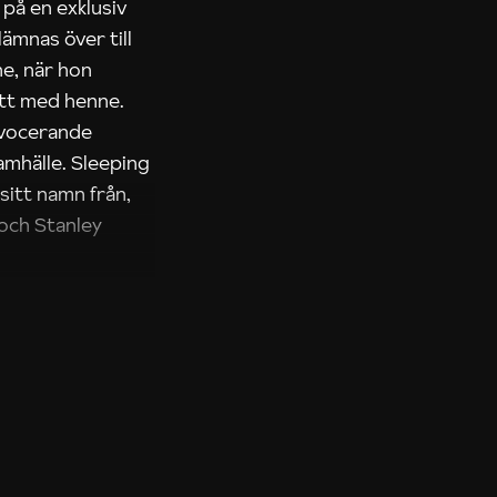
på en exklusiv
lämnas över till
ne, när hon
ett med henne.
ovocerande
amhälle. Sleeping
sitt namn från,
t och Stanley