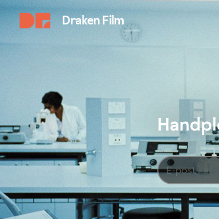
Draken Film
Handplo