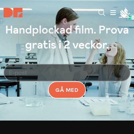
Handplockad film. Prova
gratis i 2 veckor.
GÅ MED