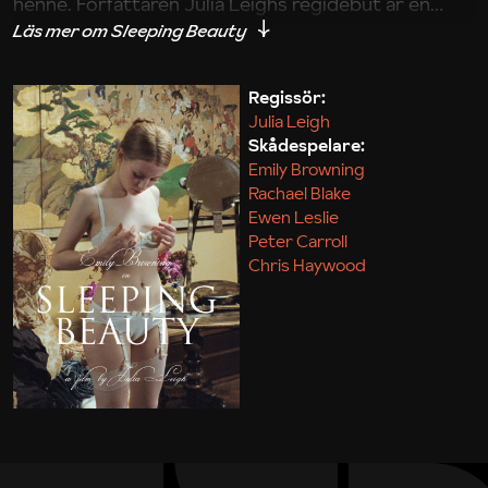
henne. Författaren Julia Leighs regidebut är en
märklig, obekväm och provocerande nedstigning i
en ung kvinnas sargade psyke i ett förvridet
arbetssamhälle. Sleeping Beauty rör sig bara
Regissör:
Julia Leigh
abstrakt kring Törnrosa-berättelsen den tagit sitt
Skådespelare:
namn från, istället lånar Julia Leigh friskt från både
Emily Browning
genrefilm från sjuttiotalet och Stanley Kubricks sista
Rachael Blake
Eyes Wide Shut.
Ewen Leslie
Peter Carroll
Chris Haywood