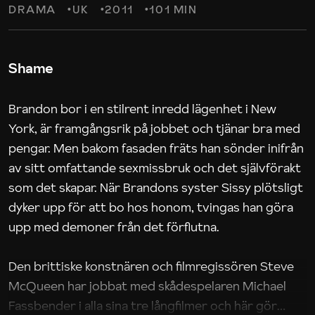
DRAMA
UK
2011
101 MIN
Shame
Brandon bor i en stilrent inredd lägenhet i New
York, är framgångsrik på jobbet och tjänar bra med
pengar. Men bakom fasaden fräts han sönder inifrån
av sitt omfattande sexmissbruk och det självförakt
som det skapar. När Brandons syster Sissy plötsligt
dyker upp för att bo hos honom, tvingas han göra
upp med demoner från det förflutna.
Den brittiske konstnären och filmregissören Steve
McQueen har jobbat med skådespelaren Michael
Fassbender i alla sina tre långfilmer och här gör