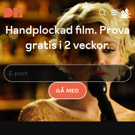
Handplockad film. Prova
gratis i 2 veckor.
GÅ MED