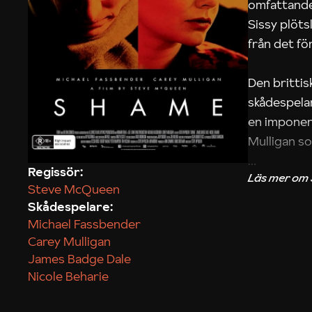
omfattande
Sissy plöt
från det för
Den britti
skådespelar
en imponer
Mulligan so
Regissör:
Precis som 
Steve McQueen
andan ur å
Skådespelare:
York och fö
Michael Fassbender
försvarsmu
Carey Mulligan
James Badge Dale
Nicole Beharie
Marit Kapla