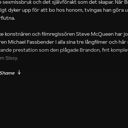
 sexmissbruk och det självförakt som det skapar. När 
sligt dyker upp för att bo hos honom, tvingas han gör
flutna.
ske konstnären och filmregissören Steve McQueen har 
en Michael Fassbender i alla sina tre långfilmer och hä
ande prestation som den plågade Brandon, fint komple
m Sissy.
i McQueens debutfilm Hunger finns en lång tagning mitt
skådaren: här när Sissy som nattklubbssångerska sjung
r ett ögonblick river ner sin brors omsorgsfullt uppby
rar.