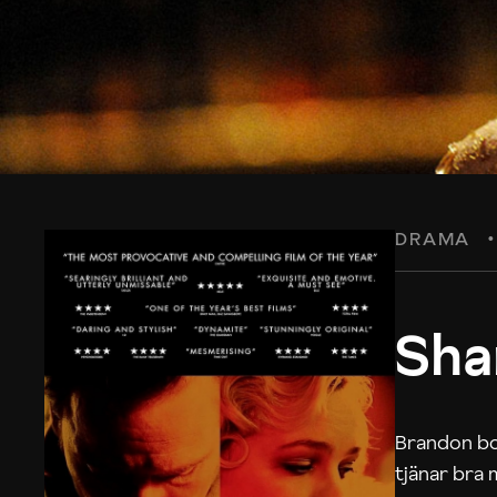
DRAMA
Sh
Brandon bor
tjänar bra 