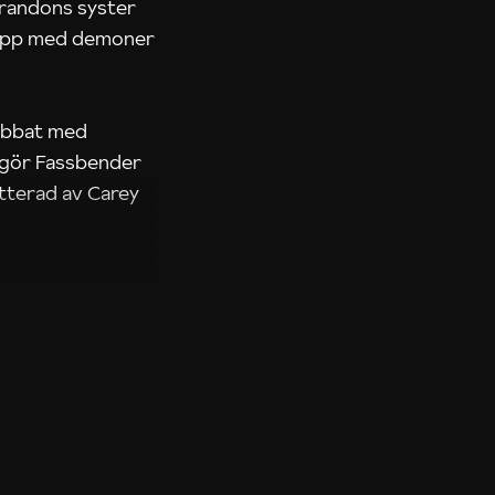
Brandons syster
a upp med demoner
jobbat med
r gör Fassbender
tterad av Carey
 i filmen som tar
er New York, New
ggda