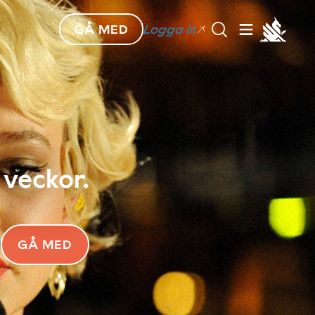
GÅ MED
Logga in
 veckor.
GÅ MED