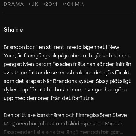
DRAMA
UK
2011
101 MIN
Shame
Brandon bor i en stilrent inredd lägenhet i New
York, är framgångsrik på jobbet och tjänar bra med
pengar. Men bakom fasaden fräts han sönder inifrån
av sitt omfattande sexmissbruk och det självförakt
som det skapar. När Brandons syster Sissy plötsligt
dyker upp för att bo hos honom, tvingas han göra
upp med demoner från det förflutna.
Den brittiske konstnären och filmregissören Steve
McQueen har jobbat med skådespelaren Michael
Fassbender i alla sina tre långfilmer och här gör