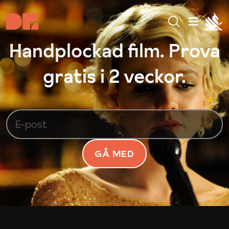
Handplockad film. Prova
gratis i 2 veckor.
GÅ MED