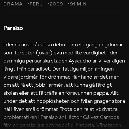
DRAMA
PERU
2009
91 MIN
Paraíso
I denna anspråkslösa debut om ett gäng ungdomar
som försöker (över)leva med lite värdighet i den
dammiga peruanska staden Ayacucho är vi verkligen
långt från paradiset. Den fattiga miljön är ingen
vidare jordmån för drömmar. Här handlar det mer
om att få ett jobb i armén, att kunna gå färdigt
skolan eller att få träffa en försvunnen pappa. Allt
under det att hopplösheten och fyllan gnager stora
hål i även små drömmar. Trots den relativt dystra
problematiken i Paraíso är Héctor Gálvez Campos
film en ganska ljus och hoppfull historia. Vänskapen