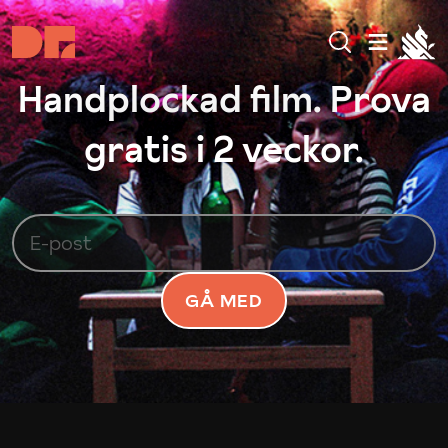
Handplockad film. Prova
gratis i 2 veckor.
GÅ MED