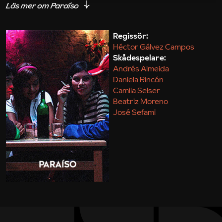
mellan ungdomarna, som delvis ”lånat ut” sina liv till
filmens manus, är ett starkt kitt. Filmen är
producerad med stöd från Göteborg International
Regissör:
Héctor Gálvez Campos
Film Festival Fund.
Skådespelare:
Andrés Almeida
Jannike Åhlund
Daniela Rincón
Camila Selser
Beatriz Moreno
José Sefami