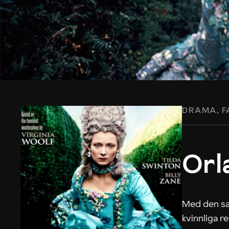
DRAMA
F
Orl
Med den san
kvinnliga r