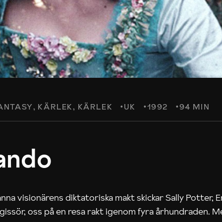
ANTASY
KÄRLEK
KÄRLEK
UK
1992
94 MIN
ando
na visionärens diktatoriska makt skickar Sally Potter, 
egissör, oss på en resa rakt igenom fyra århundraden. M