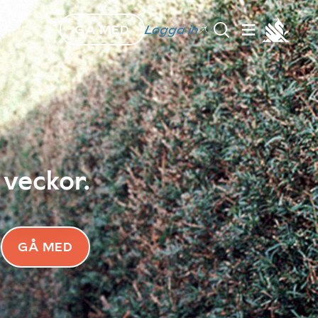
GÅ MED
Logga in
 veckor.
GÅ MED