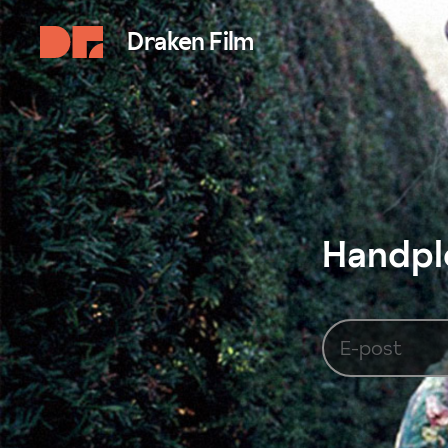
Draken Film
Handplo