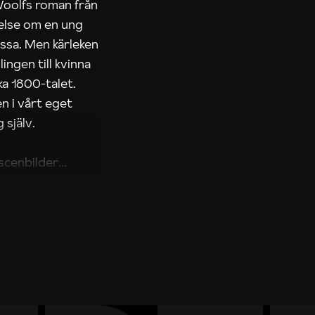
 Woolfs roman från
telse om en ung
essa. Men kärleken
ingen till kvinna
ka 1800-talet.
n i vårt eget
 själv.
scenbilder
ays samtliga
 Potter är f ö en
r Potter köttsligt
Men de exakta och
rets höjdpunkter.