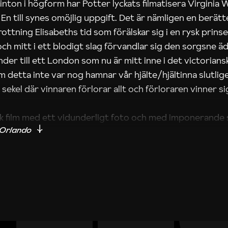
inton i högform har Potter lyckats filmatisera Virginia
 En till synes omöjlig uppgift. Det är nämligen en berät
rottning Elisabeths tid som förälskar sig i en rysk prins
 och mitt i ett blodigt slag förvandlar sig den sorgsne ädl
der till ett London som nu är mitt inne i det victorians
detta inte var nog hamnar vår hjälte/hjältinna slutlige
sekel där vinnaren förlorar allt och förloraren vinner sig
ik film med ett vidunderligt foto och med imponerande 
Ben van Os och Jan Roelf, scenografer i Peter Greenaw
Zoo till Kocken, tjuven, hans fru och hennes älskare. Sally
ting till Greenaway. Men där denne är intellektuellt kall ä
reenaway är allvarlig är Potter flödande humoristisk. 
na har de gemensamt. Orlando är utan tvekan en av filmå
häftet för Göteborg Film Festival, 1993