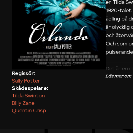
en Tilda Sw
1920-talet.
ädling på d
är olycklig
och återvän
Och som om 
pulserande 
Det är en r
Regissör:
signerade 
Sally Potter
filmer från 
Skådespelare:
filmisk släk
Tilda Swinton
varm, där G
Billy Zane
rika bilder
Quentin Crisp
Ur program