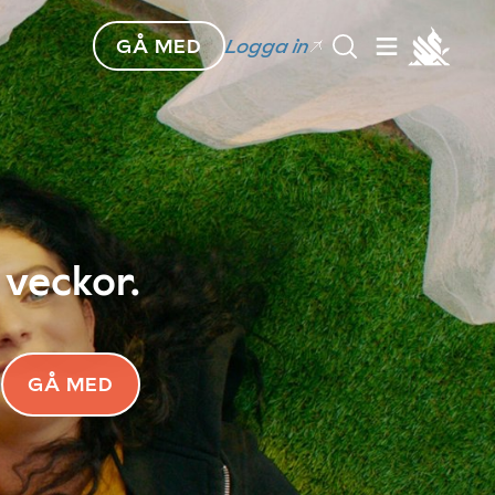
GÅ MED
Logga in
 veckor.
GÅ MED