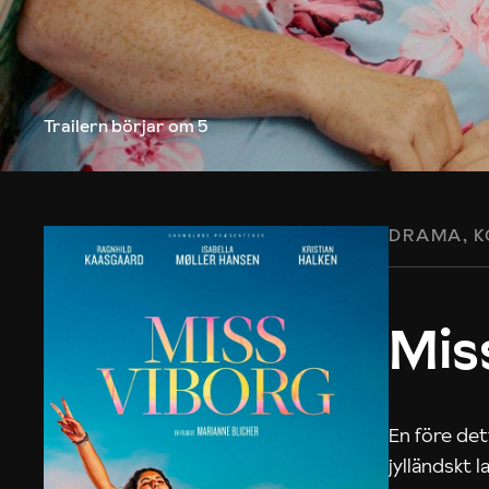
Trailern börjar
om 5
DRAMA
K
Mis
En före de
jylländskt 