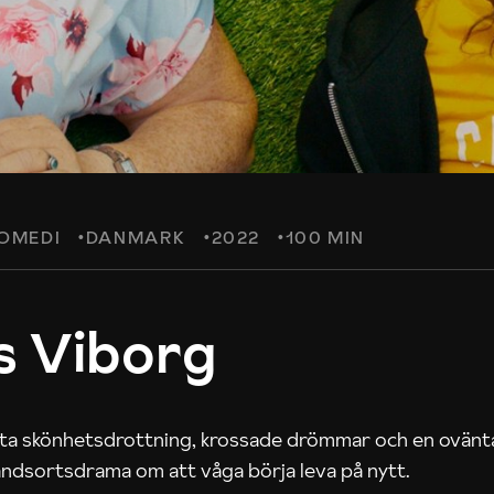
OMEDI
DANMARK
2022
100 MIN
s Viborg
tta skönhetsdrottning, krossade drömmar och en ovänta
landsortsdrama om att våga börja leva på nytt.