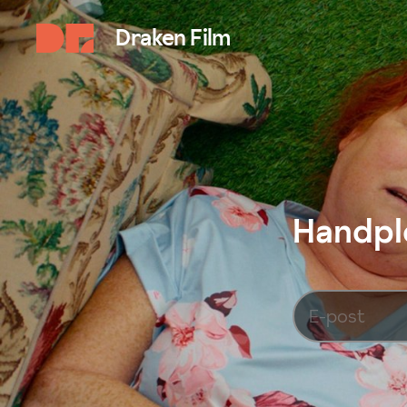
Draken Film
Handplo