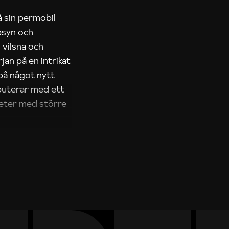
å sin permobil
ppsyn och
 vilsna och
jan på en intrikat
 på något nytt
buterar med ett
heter med större