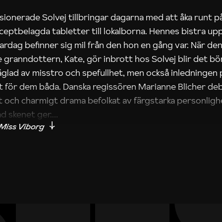
ionerade Solvej tillbringar dagarna med att åka runt p
eceptbelagda tabletter till lokalborna. Hennes bistra u
dag befinner sig mil från den hon en gång var. När den
granndottern, Kate, gör inbrott hos Solvej blir det bör
äglad av misstro och spefullhet, men också inledningen
t för dem båda. Danska regissören Marianne Blicher de
t och charmigt drama befolkat av färgstarka personlig
ad skenet ger.
sson