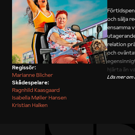
Förtidspens
och sälja r
ensamma var
utagerande 
relation pr
och ovänta
egensinnig
Regissör:
hjärta än v
Marianne Blicher
Skådespelare:
Tobias Åke
Ragnhild Kaasgaard
Isabella Møller Hansen
Kristian Halken