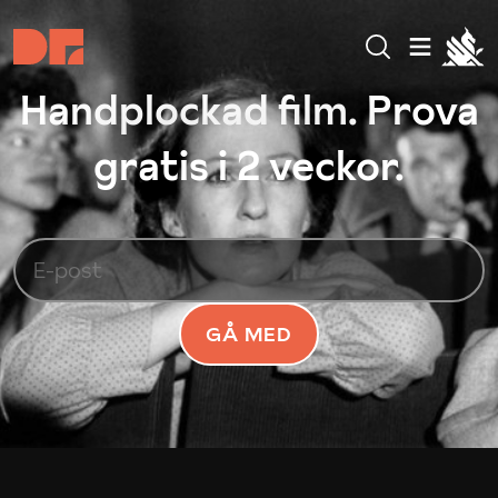
Handplockad film. Prova
gratis i 2 veckor.
GÅ MED