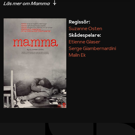
Frankrike. Gerd är där på jobb, och tillsammans med
konstnärsmaken och ett gäng intellektuella
bohemer fylls sommarkvällarna med vin och
Regissör:
Suzanne Osten
passionerade diskussioner på franska och tyska. I
Skådespelare:
september bryter andra världskriget ut. Gerd
Etienne Glaser
kämpar för att hålla drömmen vid liv och för att ta
Serge Giambernardini
filmen in i produktion men konfronteras gång på
Malin Ek
gång med ett strukturellt inrotat motstånd.
Dessutom slåss hon mer och mer mot sina egna
demoner. I Flickan, mamman och demonerna (2016)
återvänder Suzanne Osten till den egna barndomen
med Gerd, men i debutfilmen Mamma tecknar hon
istället ett närgånget personporträtt, med en
strålande, Guldbaggebelönad Malin Ek i
huvudrollen.