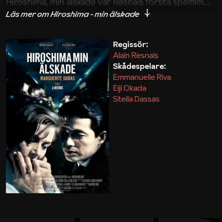
Hiroshima, min älskade var Resnais första spelfilm,
inspirerade den franska nya vågen (den fick premiär
i Cannes samma år som De 400 slagen) och
betraktas idag som ett av filmhistoriens allra
Regissör:
Alain Resnais
främsta verk.
Skådespelare:
Emmanuelle Riva
Jonas Holmberg
Eiji Okada
Stella Dassas