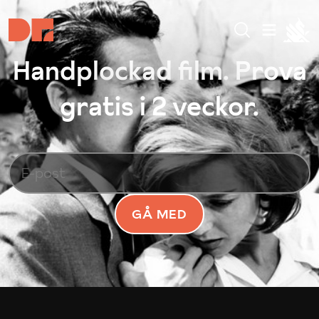
Handplockad film. Prova
gratis i 2 veckor.
GÅ MED