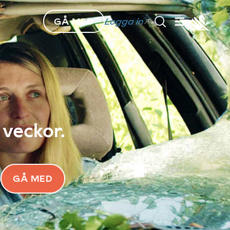
GÅ MED
Logga in
 veckor.
GÅ MED