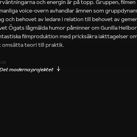
rväntningarna och energin är på topp. Gruppen, filmen
 manliga voice-overn avhandlar ämnen som gruppdynam
g och behovet av ledare i relation till behovet av gem
tivet Ögats lågmälda humor påminner om Gunilla Heilbo
ntastiska filmproduktion med pricksäkra iakttagelser om
 omsätta teori till praktik.
ius