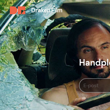
Draken Film
Handplo