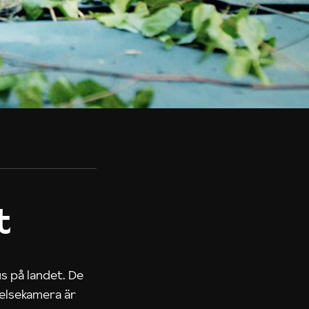
t
us på landet. De
nelsekamera är