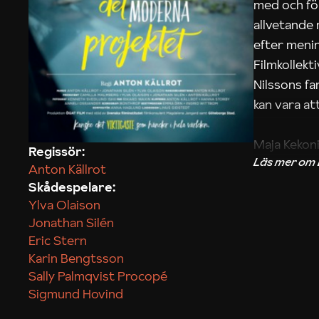
med och fö
allvetande
efter menin
Filmkollek
Nilssons fa
kan vara att
Maja Kekon
Regissör:
Anton Källrot
Skådespelare:
Ylva Olaison
Jonathan Silén
Eric Stern
Karin Bengtsson
Sally Palmqvist Procopé
Sigmund Hovind