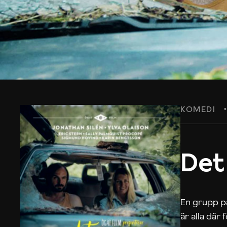
KOMEDI
Det
En grupp på
är alla där