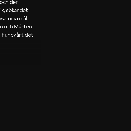
 och den
ik, sökandet
ensamma mål.
rn och Mårten
 hur svårt det