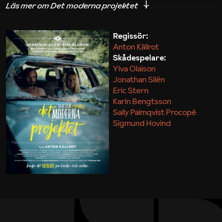
iakttagelser om hur svårt det kan vara att omsätta
teori till praktik.
Regissör:
Anton Källrot
Maja Kekonius
Skådespelare:
Ylva Olaison
Jonathan Silén
Eric Stern
Karin Bengtsson
Sally Palmqvist Procopé
Sigmund Hovind