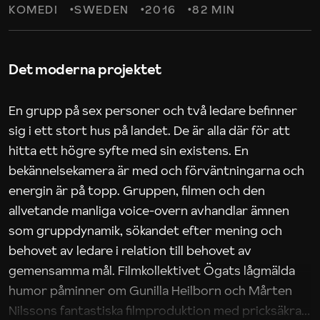
KOMEDI
SWEDEN
2016
82 MIN
Det moderna projektet
En grupp på sex personer och två ledare befinner
sig i ett stort hus på landet. De är alla där för att
hitta ett högre syfte med sin existens. En
bekännelsekamera är med och förväntningarna och
energin är på topp. Gruppen, filmen och den
allvetande manliga voice-overn avhandlar ämnen
som gruppdynamik, sökandet efter mening och
behovet av ledare i relation till behovet av
gemensamma mål. Filmkollektivet Ögats lågmälda
humor påminner om Gunilla Heilborn och Mårten
Nilssons fantastiska filmproduktion med pricksäkra