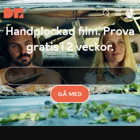
Handplockad film. Prova
gratis i 2 veckor.
GÅ MED