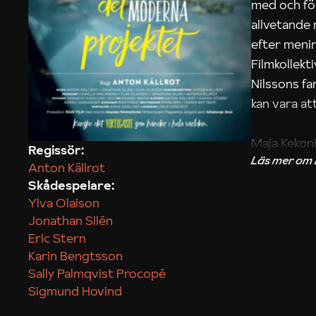
med och fö
allvetande
efter menin
Filmkollek
Nilssons fa
kan vara att
Maja Kekon
Regissör:
Anton Källrot
Skådespelare:
Ylva Olaison
Jonathan Silén
Eric Stern
Karin Bengtsson
Sally Palmqvist Procopé
Sigmund Hovind