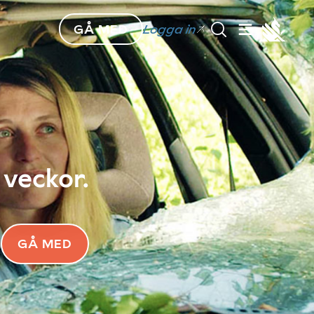
GÅ MED
Logga in
 veckor.
GÅ MED