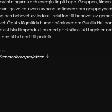
rväntningarna och energin är på topp. Gruppen, filmen
 manliga voice-overn avhandlar ämnen som gruppdynam
g och behovet av ledare i relation till behovet av gem
tivet Ögats lågmälda humor påminner om Gunilla Heilbo
ntastiska filmproduktion med pricksäkra iakttagelser om
 omsätta teori till praktik.
ius