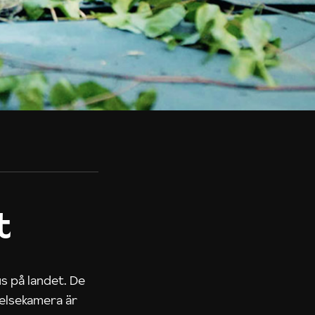
t
us på landet. De
nelsekamera är