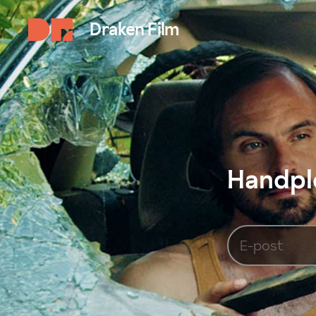
Draken Film
Handplo