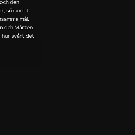
 och den
ik, sökandet
ensamma mål.
rn och Mårten
 hur svårt det