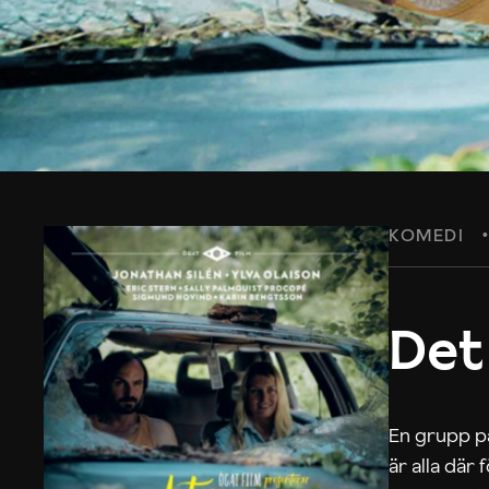
KOMEDI
Det
En grupp på
är alla där