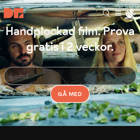
Handplockad film. Prova
gratis i 2 veckor.
GÅ MED