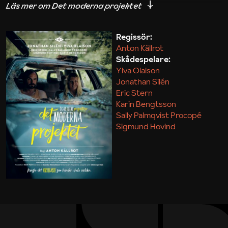
iakttagelser om hur svårt det kan vara att omsätta
teori till praktik.
Regissör:
Anton Källrot
Maja Kekonius
Skådespelare:
Ylva Olaison
Jonathan Silén
Eric Stern
Karin Bengtsson
Sally Palmqvist Procopé
Sigmund Hovind