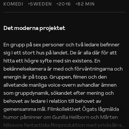
KOMEDI
SWEDEN
2016
82 MIN
Det moderna projektet
En grupp på sex personer och två ledare befinner
sig i ett stort hus på landet. De är alla där för att
hitta ett högre syfte med sin existens. En
bekännelsekamera är med och förväntningarna och
energin är på topp. Gruppen, filmen och den
allvetande manliga voice-overn avhandlar ämnen
som gruppdynamik, sökandet efter mening och
behovet av ledare i relation till behovet av
gemensamma mål. Filmkollektivet Ögats lågmälda
humor påminner om Gunilla Heilborn och Mårten
Nilssons fantastiska filmproduktion med pricksäkra