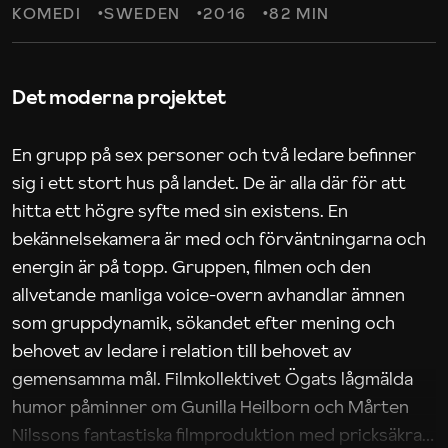
KOMEDI
SWEDEN
2016
82 MIN
Det moderna projektet
En grupp på sex personer och två ledare befinner
sig i ett stort hus på landet. De är alla där för att
hitta ett högre syfte med sin existens. En
bekännelsekamera är med och förväntningarna och
energin är på topp. Gruppen, filmen och den
allvetande manliga voice-overn avhandlar ämnen
som gruppdynamik, sökandet efter mening och
behovet av ledare i relation till behovet av
gemensamma mål. Filmkollektivet Ögats lågmälda
humor påminner om Gunilla Heilborn och Mårten
Nilssons fantastiska filmproduktion med pricksäkra