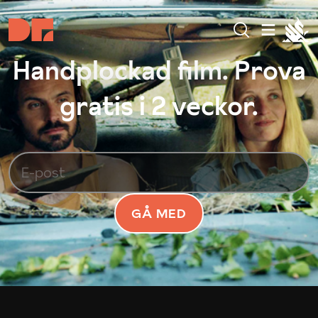
Handplockad film. Prova
gratis i 2 veckor.
GÅ MED