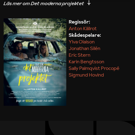
iakttagelser om hur svårt det kan vara att omsätta
teori till praktik.
Regissör:
Anton Källrot
Maja Kekonius
Skådespelare:
Ylva Olaison
Jonathan Silén
Eric Stern
Karin Bengtsson
Sally Palmqvist Procopé
Sigmund Hovind