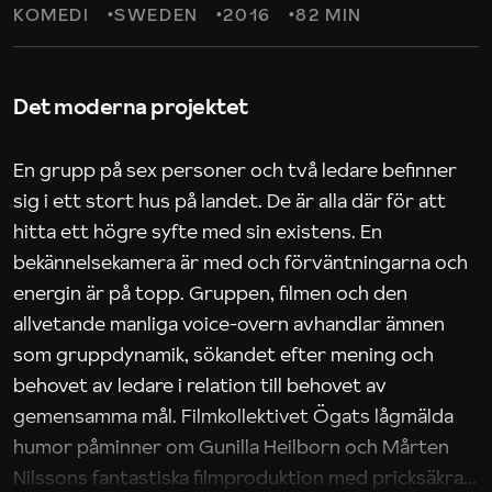
KOMEDI
SWEDEN
2016
82 MIN
Det moderna projektet
En grupp på sex personer och två ledare befinner
sig i ett stort hus på landet. De är alla där för att
hitta ett högre syfte med sin existens. En
bekännelsekamera är med och förväntningarna och
energin är på topp. Gruppen, filmen och den
allvetande manliga voice-overn avhandlar ämnen
som gruppdynamik, sökandet efter mening och
behovet av ledare i relation till behovet av
gemensamma mål. Filmkollektivet Ögats lågmälda
humor påminner om Gunilla Heilborn och Mårten
Nilssons fantastiska filmproduktion med pricksäkra