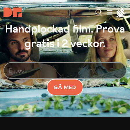
Handplockad film. Prova
gratis i 2 veckor.
GÅ MED