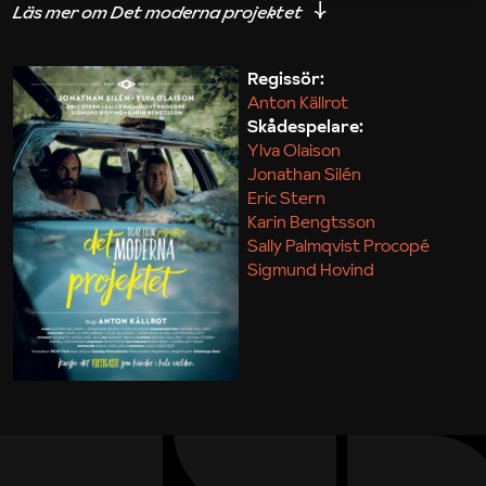
iakttagelser om hur svårt det kan vara att omsätta
teori till praktik.
Regissör:
Anton Källrot
Maja Kekonius
Skådespelare:
Ylva Olaison
Jonathan Silén
Eric Stern
Karin Bengtsson
Sally Palmqvist Procopé
Sigmund Hovind