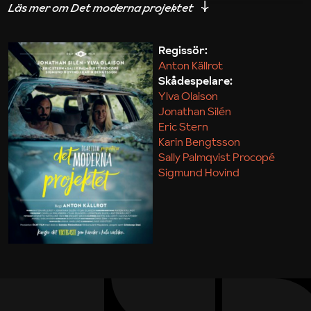
iakttagelser om hur svårt det kan vara att omsätta
teori till praktik.
Regissör:
Anton Källrot
Maja Kekonius
Skådespelare:
Ylva Olaison
Jonathan Silén
Eric Stern
Karin Bengtsson
Sally Palmqvist Procopé
Sigmund Hovind