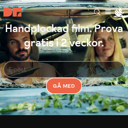
Handplockad film. Prova
gratis i 2 veckor.
GÅ MED