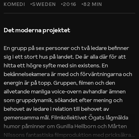
KOMEDI
SWEDEN
2016
82 MIN
Det moderna projektet
En grupp på sex personer och två ledare befinner
sig i ett stort hus på landet. De är alla där för att
hitta ett högre syfte med sin existens. En
bekännelsekamera är med och förväntningarna och
energin är på topp. Gruppen, filmen och den
allvetande manliga voice-overn avhandlar ämnen
som gruppdynamik, sökandet efter mening och
behovet av ledare i relation till behovet av
gemensamma mål. Filmkollektivet Ögats lågmälda
humor påminner om Gunilla Heilborn och Mårten
Nilssons fantastiska filmproduktion med pricksäkra