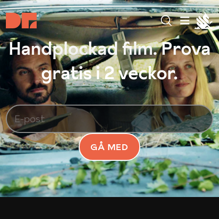
Handplockad film. Prova
gratis i 2 veckor.
GÅ MED