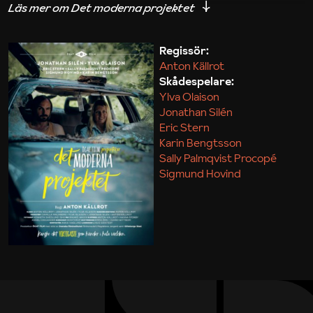
iakttagelser om hur svårt det kan vara att omsätta
teori till praktik.
Regissör:
Anton Källrot
Maja Kekonius
Skådespelare:
Ylva Olaison
Jonathan Silén
Eric Stern
Karin Bengtsson
Sally Palmqvist Procopé
Sigmund Hovind