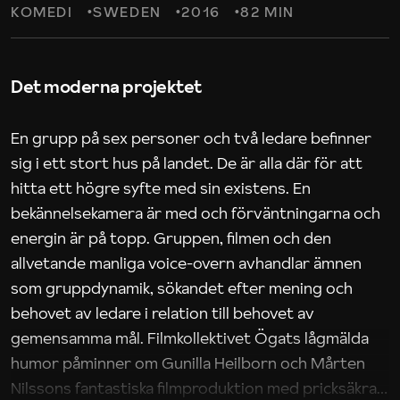
KOMEDI
SWEDEN
2016
82 MIN
Det moderna projektet
En grupp på sex personer och två ledare befinner
sig i ett stort hus på landet. De är alla där för att
hitta ett högre syfte med sin existens. En
bekännelsekamera är med och förväntningarna och
energin är på topp. Gruppen, filmen och den
allvetande manliga voice-overn avhandlar ämnen
som gruppdynamik, sökandet efter mening och
behovet av ledare i relation till behovet av
gemensamma mål. Filmkollektivet Ögats lågmälda
humor påminner om Gunilla Heilborn och Mårten
Nilssons fantastiska filmproduktion med pricksäkra