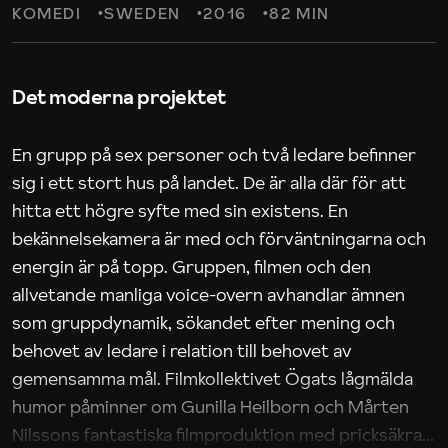
KOMEDI
SWEDEN
2016
82 MIN
Det moderna projektet
En grupp på sex personer och två ledare befinner
sig i ett stort hus på landet. De är alla där för att
hitta ett högre syfte med sin existens. En
bekännelsekamera är med och förväntningarna och
energin är på topp. Gruppen, filmen och den
allvetande manliga voice-overn avhandlar ämnen
som gruppdynamik, sökandet efter mening och
behovet av ledare i relation till behovet av
gemensamma mål. Filmkollektivet Ögats lågmälda
humor påminner om Gunilla Heilborn och Mårten
Nilssons fantastiska filmproduktion med pricksäkra