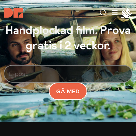
Handplockad film. Prova
gratis i 2 veckor.
GÅ MED