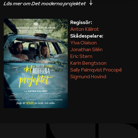
iakttagelser om hur svårt det kan vara att omsätta
teori till praktik.
Regissör:
Anton Källrot
Maja Kekonius
Skådespelare:
Ylva Olaison
Jonathan Silén
Eric Stern
Karin Bengtsson
Sally Palmqvist Procopé
Sigmund Hovind