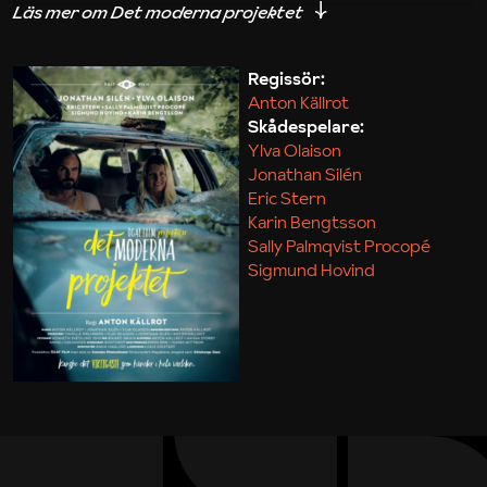
iakttagelser om hur svårt det kan vara att omsätta
teori till praktik.
Regissör:
Anton Källrot
Maja Kekonius
Skådespelare:
Ylva Olaison
Jonathan Silén
Eric Stern
Karin Bengtsson
Sally Palmqvist Procopé
Sigmund Hovind