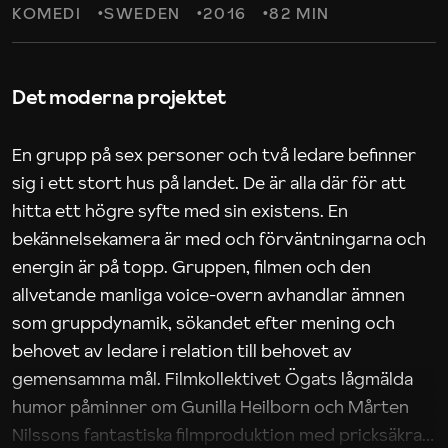
KOMEDI
SWEDEN
2016
82 MIN
Det moderna projektet
En grupp på sex personer och två ledare befinner
sig i ett stort hus på landet. De är alla där för att
hitta ett högre syfte med sin existens. En
bekännelsekamera är med och förväntningarna och
energin är på topp. Gruppen, filmen och den
allvetande manliga voice-overn avhandlar ämnen
som gruppdynamik, sökandet efter mening och
behovet av ledare i relation till behovet av
gemensamma mål. Filmkollektivet Ögats lågmälda
humor påminner om Gunilla Heilborn och Mårten
Nilssons fantastiska filmproduktion med pricksäkra