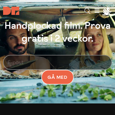
Handplockad film. Prova
gratis i 2 veckor.
GÅ MED