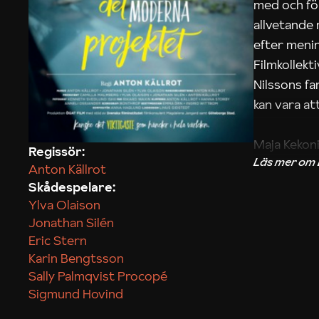
med och fö
allvetande
efter menin
Filmkollek
Nilssons fa
kan vara att
Maja Kekon
Regissör:
Anton Källrot
Skådespelare:
Ylva Olaison
Jonathan Silén
Eric Stern
Karin Bengtsson
Sally Palmqvist Procopé
Sigmund Hovind