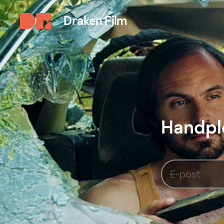
Draken Film
Handplo