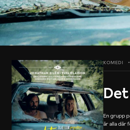
KOMEDI
Det
En grupp på
är alla där