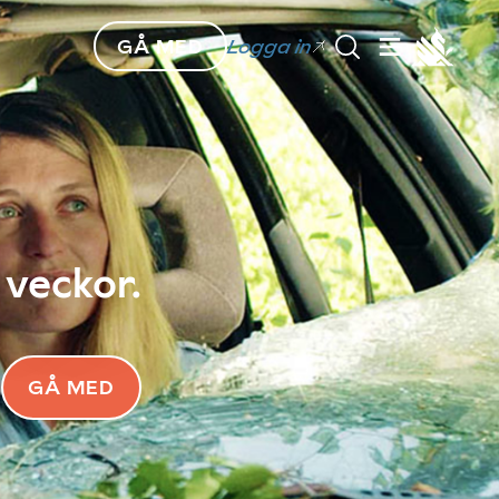
GÅ MED
Logga in
 veckor.
GÅ MED