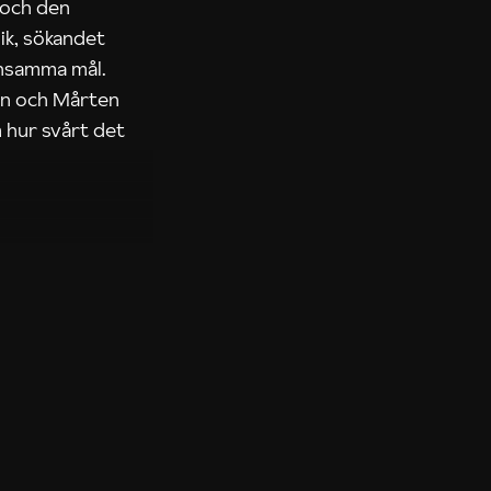
 och den
ik, sökandet
ensamma mål.
rn och Mårten
 hur svårt det