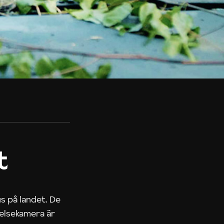
t
us på landet. De
nelsekamera är