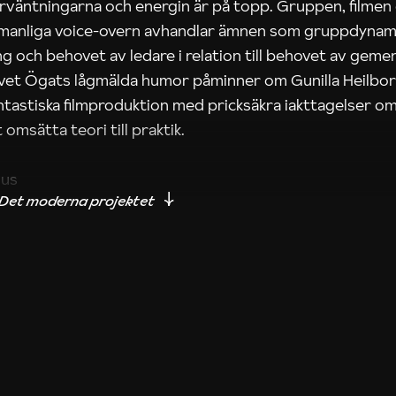
rväntningarna och energin är på topp. Gruppen, filmen
 manliga voice-overn avhandlar ämnen som gruppdynam
g och behovet av ledare i relation till behovet av gem
tivet Ögats lågmälda humor påminner om Gunilla Heilbo
ntastiska filmproduktion med pricksäkra iakttagelser om
 omsätta teori till praktik.
ius