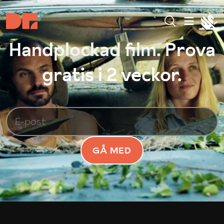
Handplockad film. Prova
gratis i 2 veckor.
GÅ MED