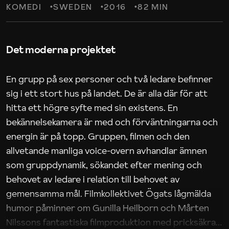
KOMEDI
SWEDEN
2016
82 MIN
Det moderna projektet
En grupp på sex personer och två ledare befinner
sig i ett stort hus på landet. De är alla där för att
hitta ett högre syfte med sin existens. En
bekännelsekamera är med och förväntningarna och
energin är på topp. Gruppen, filmen och den
allvetande manliga voice-overn avhandlar ämnen
som gruppdynamik, sökandet efter mening och
behovet av ledare i relation till behovet av
gemensamma mål. Filmkollektivet Ögats lågmälda
humor påminner om Gunilla Heilborn och Mårten
Nilssons fantastiska filmproduktion med pricksäkra