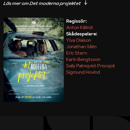
iakttagelser om hur svårt det kan vara att omsätta
teori till praktik.
Regissör:
Anton Källrot
Maja Kekonius
Skådespelare:
Ylva Olaison
Jonathan Silén
Eric Stern
Karin Bengtsson
Sally Palmqvist Procopé
Sigmund Hovind