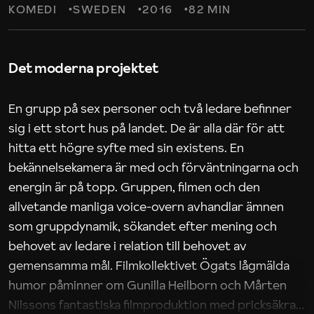
KOMEDI
SWEDEN
2016
82 MIN
Det moderna projektet
En grupp på sex personer och två ledare befinner
sig i ett stort hus på landet. De är alla där för att
hitta ett högre syfte med sin existens. En
bekännelsekamera är med och förväntningarna och
energin är på topp. Gruppen, filmen och den
allvetande manliga voice-overn avhandlar ämnen
som gruppdynamik, sökandet efter mening och
behovet av ledare i relation till behovet av
gemensamma mål. Filmkollektivet Ögats lågmälda
humor påminner om Gunilla Heilborn och Mårten
Nilssons fantastiska filmproduktion med pricksäkra