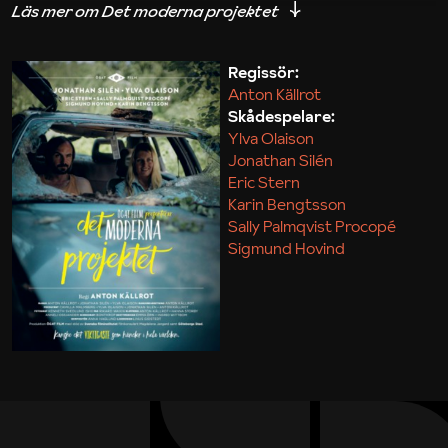
iakttagelser om hur svårt det kan vara att omsätta
teori till praktik.
Regissör:
Anton Källrot
Maja Kekonius
Skådespelare:
Ylva Olaison
Jonathan Silén
Eric Stern
Karin Bengtsson
Sally Palmqvist Procopé
Sigmund Hovind