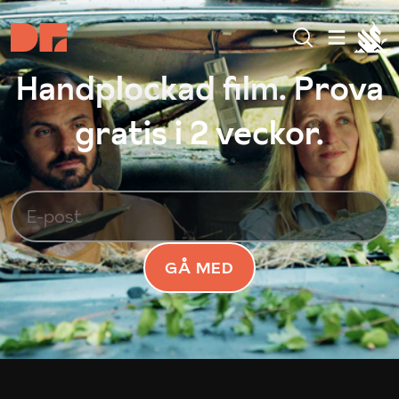
Handplockad film. Prova
gratis i 2 veckor.
GÅ MED