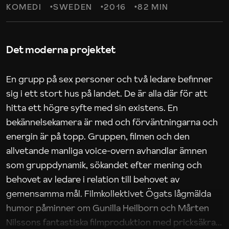
KOMEDI
SWEDEN
2016
82 MIN
Det moderna projektet
En grupp på sex personer och två ledare befinner
sig i ett stort hus på landet. De är alla där för att
hitta ett högre syfte med sin existens. En
bekännelsekamera är med och förväntningarna och
energin är på topp. Gruppen, filmen och den
allvetande manliga voice-overn avhandlar ämnen
som gruppdynamik, sökandet efter mening och
behovet av ledare i relation till behovet av
gemensamma mål. Filmkollektivet Ögats lågmälda
humor påminner om Gunilla Heilborn och Mårten
Nilssons fantastiska filmproduktion med pricksäkra