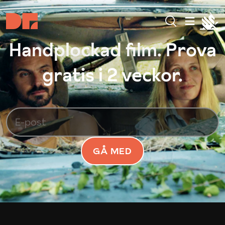
Handplockad film. Prova
gratis i 2 veckor.
GÅ MED