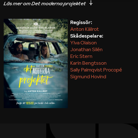
iakttagelser om hur svårt det kan vara att omsätta
teori till praktik.
Regissör:
Anton Källrot
Maja Kekonius
Skådespelare:
Ylva Olaison
Jonathan Silén
Eric Stern
Karin Bengtsson
Sally Palmqvist Procopé
Sigmund Hovind