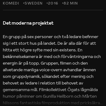
KOMEDI
SWEDEN
2016
82 MIN
Det moderna projektet
En grupp på sex personer och två ledare befinner
sig i ett stort hus på landet. De är alla där för att
hitta ett högre syfte med sin existens. En
bekännelsekamera är med och förväntningarna och
energin är på topp. Gruppen, filmen och den
allvetande manliga voice-overn avhandlar ämnen
som gruppdynamik, sökandet efter mening och
behovet av ledare i relation till behovet av
gemensamma mål. Filmkollektivet Ögats lågmälda
humor påminner om Gunilla Heilborn och Mårten
Nilssons fantastiska filmproduktion med pricksäkra