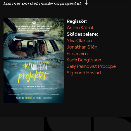
iakttagelser om hur svårt det kan vara att omsätta
teori till praktik.
Regissör:
Anton Källrot
Maja Kekonius
Skådespelare:
Ylva Olaison
Jonathan Silén
Eric Stern
Karin Bengtsson
Sally Palmqvist Procopé
Sigmund Hovind