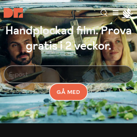
Handplockad film. Prova
gratis i 2 veckor.
GÅ MED