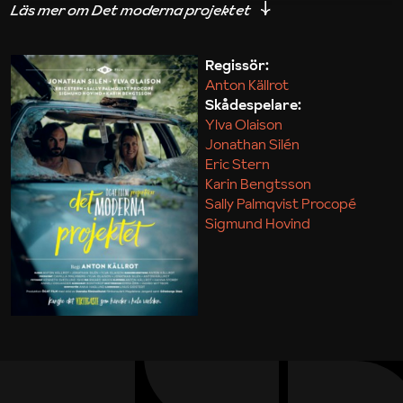
iakttagelser om hur svårt det kan vara att omsätta
teori till praktik.
Regissör:
Anton Källrot
Maja Kekonius
Skådespelare:
Ylva Olaison
Jonathan Silén
Eric Stern
Karin Bengtsson
Sally Palmqvist Procopé
Sigmund Hovind