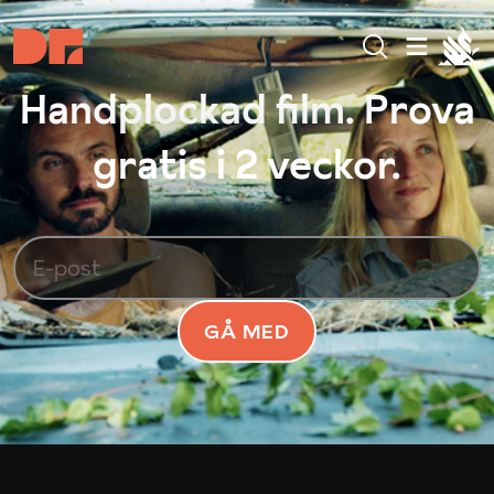
Handplockad film. Prova
gratis i 2 veckor.
GÅ MED