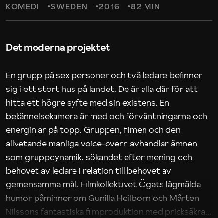
KOMEDI
SWEDEN
2016
82 MIN
Det moderna projektet
En grupp på sex personer och två ledare befinner
sig i ett stort hus på landet. De är alla där för att
hitta ett högre syfte med sin existens. En
bekännelsekamera är med och förväntningarna och
energin är på topp. Gruppen, filmen och den
allvetande manliga voice-overn avhandlar ämnen
som gruppdynamik, sökandet efter mening och
behovet av ledare i relation till behovet av
gemensamma mål. Filmkollektivet Ögats lågmälda
humor påminner om Gunilla Heilborn och Mårten
Nilssons fantastiska filmproduktion med pricksäkra