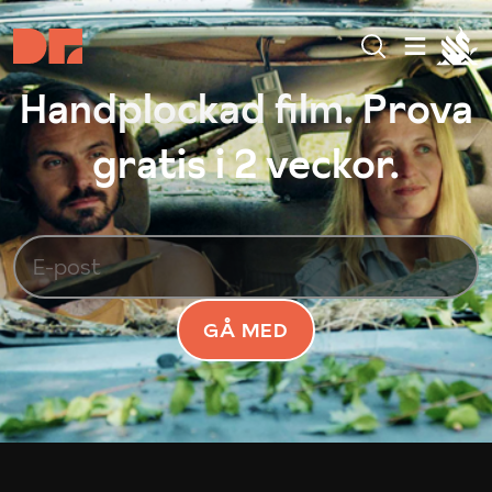
Handplockad film. Prova
gratis i 2 veckor.
GÅ MED