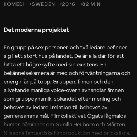
KOMEDI
SWEDEN
2016
82 MIN
Det moderna projektet
En grupp på sex personer och två ledare befinner
sig i ett stort hus på landet. De är alla där för att
hitta ett högre syfte med sin existens. En
bekännelsekamera är med och förväntningarna och
energin är på topp. Gruppen, filmen och den
allvetande manliga voice-overn avhandlar ämnen
som gruppdynamik, sökandet efter mening och
behovet av ledare i relation till behovet av
gemensamma mål. Filmkollektivet Ögats lågmälda
humor påminner om Gunilla Heilborn och Mårten
Nilssons fantastiska filmproduktion med pricksäkra