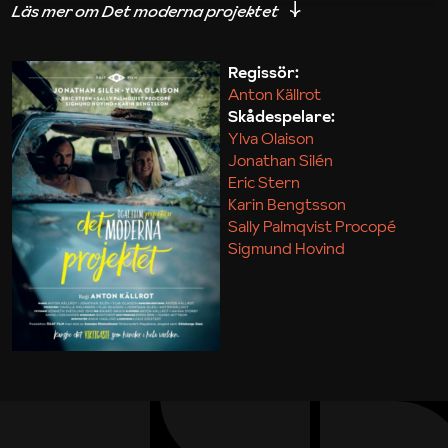
iakttagelser om hur svårt det kan vara att omsätta
teori till praktik.
Regissör:
Anton Källrot
Maja Kekonius
Skådespelare:
Ylva Olaison
Jonathan Silén
Eric Stern
Karin Bengtsson
Sally Palmqvist Procopé
Sigmund Hovind