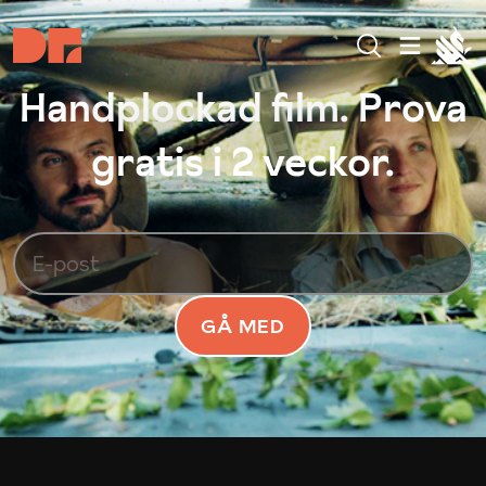
Handplockad film. Prova
gratis i 2 veckor.
GÅ MED