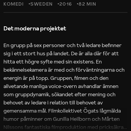
KOMEDI
SWEDEN
2016
82 MIN
Det moderna projektet
En grupp på sex personer och två ledare befinner
sig i ett stort hus på landet. De är alla där för att
hitta ett högre syfte med sin existens. En
bekännelsekamera är med och förväntningarna och
energin är på topp. Gruppen, filmen och den
allvetande manliga voice-overn avhandlar ämnen
som gruppdynamik, sökandet efter mening och
behovet av ledare i relation till behovet av
gemensamma mål. Filmkollektivet Ögats lågmälda
humor påminner om Gunilla Heilborn och Mårten
Nilssons fantastiska filmproduktion med pricksäkra