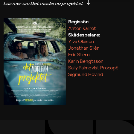
iakttagelser om hur svårt det kan vara att omsätta
teori till praktik.
Regissör:
Anton Källrot
Maja Kekonius
Skådespelare:
Ylva Olaison
Jonathan Silén
Eric Stern
Karin Bengtsson
Sally Palmqvist Procopé
Sigmund Hovind