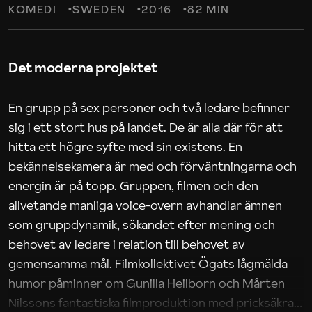
KOMEDI
SWEDEN
2016
82 MIN
Det moderna projektet
En grupp på sex personer och två ledare befinner
sig i ett stort hus på landet. De är alla där för att
hitta ett högre syfte med sin existens. En
bekännelsekamera är med och förväntningarna och
energin är på topp. Gruppen, filmen och den
allvetande manliga voice-overn avhandlar ämnen
som gruppdynamik, sökandet efter mening och
behovet av ledare i relation till behovet av
gemensamma mål. Filmkollektivet Ögats lågmälda
humor påminner om Gunilla Heilborn och Mårten
Nilssons fantastiska filmproduktion med pricksäkra