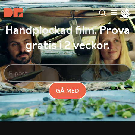
Handplockad film. Prova
gratis i 2 veckor.
GÅ MED