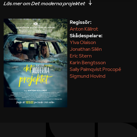
iakttagelser om hur svårt det kan vara att omsätta
teori till praktik.
Regissör:
Anton Källrot
Maja Kekonius
Skådespelare:
Ylva Olaison
Jonathan Silén
Eric Stern
Karin Bengtsson
Sally Palmqvist Procopé
Sigmund Hovind