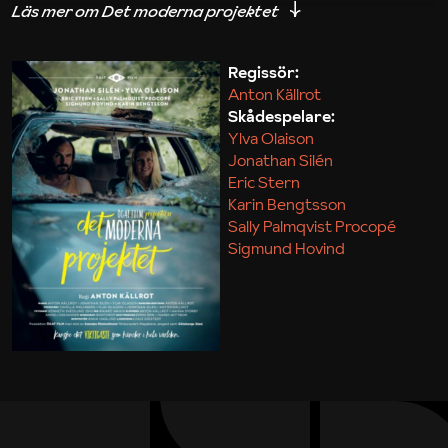
iakttagelser om hur svårt det kan vara att omsätta
teori till praktik.
Regissör:
Anton Källrot
Maja Kekonius
Skådespelare:
Ylva Olaison
Jonathan Silén
Eric Stern
Karin Bengtsson
Sally Palmqvist Procopé
Sigmund Hovind