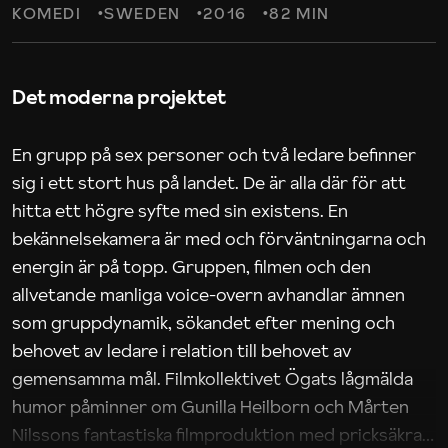
KOMEDI
SWEDEN
2016
82 MIN
Det moderna projektet
En grupp på sex personer och två ledare befinner
sig i ett stort hus på landet. De är alla där för att
hitta ett högre syfte med sin existens. En
bekännelsekamera är med och förväntningarna och
energin är på topp. Gruppen, filmen och den
allvetande manliga voice-overn avhandlar ämnen
som gruppdynamik, sökandet efter mening och
behovet av ledare i relation till behovet av
gemensamma mål. Filmkollektivet Ögats lågmälda
humor påminner om Gunilla Heilborn och Mårten
Nilssons fantastiska filmproduktion med pricksäkra