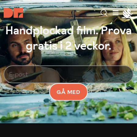
Handplockad film. Prova
gratis i 2 veckor.
GÅ MED