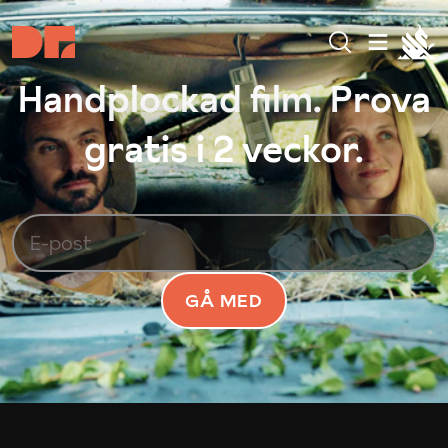
Handplockad film. Prova
gratis i 2 veckor.
GÅ MED