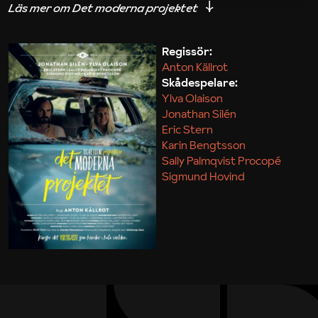
iakttagelser om hur svårt det kan vara att omsätta
teori till praktik.
Regissör:
Anton Källrot
Maja Kekonius
Skådespelare:
Ylva Olaison
Jonathan Silén
Eric Stern
Karin Bengtsson
Sally Palmqvist Procopé
Sigmund Hovind