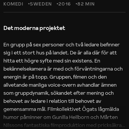
KOMEDI
SWEDEN
2016
82 MIN
Det moderna projektet
En grupp på sex personer och två ledare befinner
sig i ett stort hus på landet. De är alla där för att
hitta ett högre syfte med sin existens. En
bekännelsekamera är med och förväntningarna och
energin är på topp. Gruppen, filmen och den
allvetande manliga voice-overn avhandlar ämnen
som gruppdynamik, sökandet efter mening och
behovet av ledare i relation till behovet av
gemensamma mål. Filmkollektivet Ögats lågmälda
humor påminner om Gunilla Heilborn och Mårten
Nilssons fantastiska filmproduktion med pricksäkra