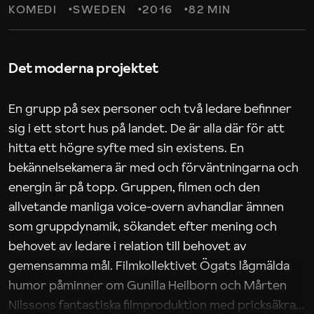
KOMEDI
SWEDEN
2016
82 MIN
Det moderna projektet
En grupp på sex personer och två ledare befinner
sig i ett stort hus på landet. De är alla där för att
hitta ett högre syfte med sin existens. En
bekännelsekamera är med och förväntningarna och
energin är på topp. Gruppen, filmen och den
allvetande manliga voice-overn avhandlar ämnen
som gruppdynamik, sökandet efter mening och
behovet av ledare i relation till behovet av
gemensamma mål. Filmkollektivet Ögats lågmälda
humor påminner om Gunilla Heilborn och Mårten
Nilssons fantastiska filmproduktion med pricksäkra