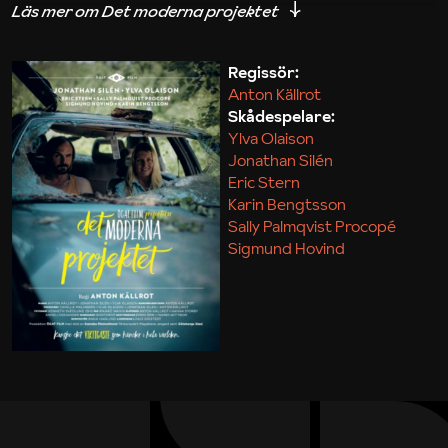
iakttagelser om hur svårt det kan vara att omsätta
teori till praktik.
Regissör:
Anton Källrot
Maja Kekonius
Skådespelare:
Ylva Olaison
Jonathan Silén
Eric Stern
Karin Bengtsson
Sally Palmqvist Procopé
Sigmund Hovind