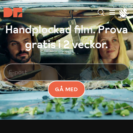
Handplockad film. Prova
gratis i 2 veckor.
GÅ MED