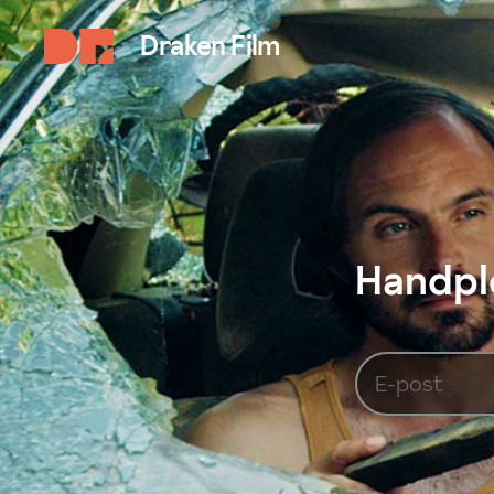
Draken Film
Handplo