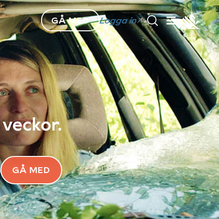
GÅ MED
Logga in
 veckor.
GÅ MED