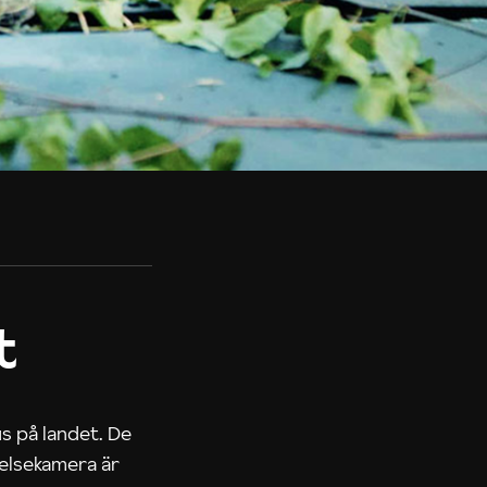
t
us på landet. De
nelsekamera är