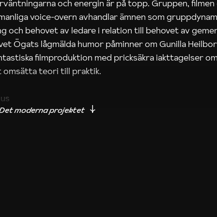
rväntningarna och energin är på topp. Gruppen, filmen
 manliga voice-overn avhandlar ämnen som gruppdynam
g och behovet av ledare i relation till behovet av gem
tivet Ögats lågmälda humor påminner om Gunilla Heilbo
ntastiska filmproduktion med pricksäkra iakttagelser om
 omsätta teori till praktik.
ius