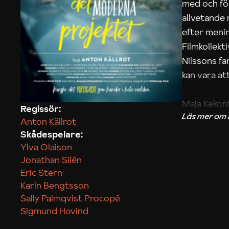
med och fö
allvetande
efter menin
Filmkollek
Nilssons fa
kan vara att
Maja Kekon
Regissör:
Anton Källrot
Skådespelare:
Ylva Olaison
Jonathan Silén
Eric Stern
Karin Bengtsson
Sally Palmqvist Procopé
Sigmund Hovind