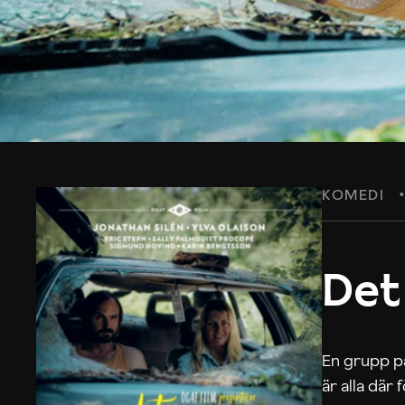
KOMEDI
Det
En grupp på
är alla där