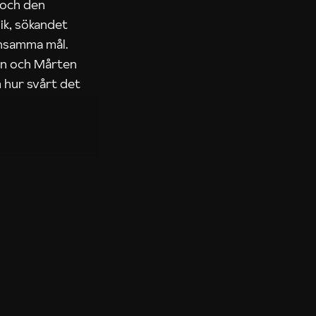
 och den
ik, sökandet
ensamma mål.
rn och Mårten
 hur svårt det