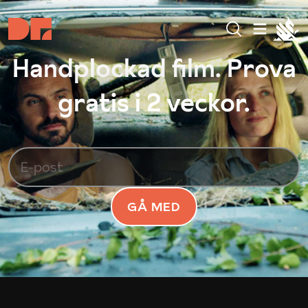
Handplockad film. Prova
gratis i 2 veckor.
GÅ MED