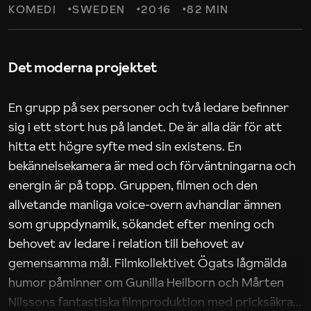
KOMEDI
SWEDEN
2016
82 MIN
Det moderna projektet
En grupp på sex personer och två ledare befinner
sig i ett stort hus på landet. De är alla där för att
hitta ett högre syfte med sin existens. En
bekännelsekamera är med och förväntningarna och
energin är på topp. Gruppen, filmen och den
allvetande manliga voice-overn avhandlar ämnen
som gruppdynamik, sökandet efter mening och
behovet av ledare i relation till behovet av
gemensamma mål. Filmkollektivet Ögats lågmälda
humor påminner om Gunilla Heilborn och Mårten
Nilssons fantastiska filmproduktion med pricksäkra