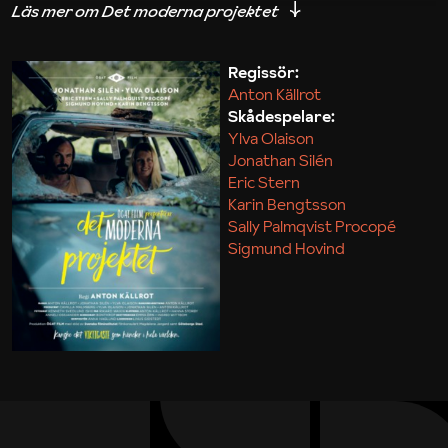
iakttagelser om hur svårt det kan vara att omsätta
teori till praktik.
Regissör:
Anton Källrot
Maja Kekonius
Skådespelare:
Ylva Olaison
Jonathan Silén
Eric Stern
Karin Bengtsson
Sally Palmqvist Procopé
Sigmund Hovind