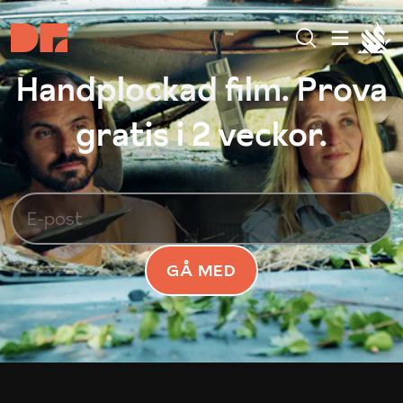
Handplockad film. Prova
gratis i 2 veckor.
GÅ MED