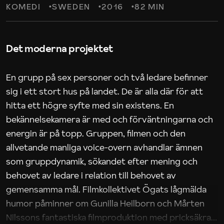
KOMEDI
SWEDEN
2016
82 MIN
Det moderna projektet
En grupp på sex personer och två ledare befinner
sig i ett stort hus på landet. De är alla där för att
hitta ett högre syfte med sin existens. En
bekännelsekamera är med och förväntningarna och
energin är på topp. Gruppen, filmen och den
allvetande manliga voice-overn avhandlar ämnen
som gruppdynamik, sökandet efter mening och
behovet av ledare i relation till behovet av
gemensamma mål. Filmkollektivet Ögats lågmälda
humor påminner om Gunilla Heilborn och Mårten
Nilssons fantastiska filmproduktion med pricksäkra