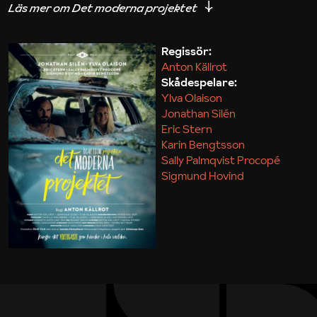
iakttagelser om hur svårt det kan vara att omsätta
teori till praktik.
Regissör:
Anton Källrot
Maja Kekonius
Skådespelare:
Ylva Olaison
Jonathan Silén
Eric Stern
Karin Bengtsson
Sally Palmqvist Procopé
Sigmund Hovind