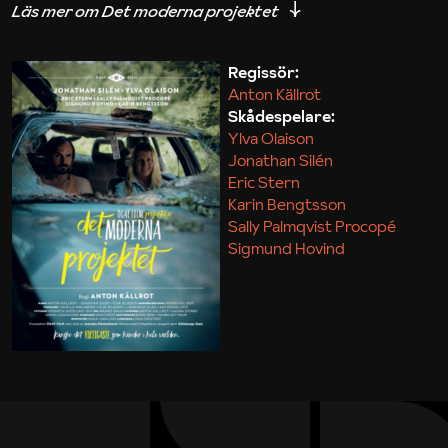
iakttagelser om hur svårt det kan vara att omsätta
teori till praktik.
Regissör:
Anton Källrot
Maja Kekonius
Skådespelare:
Ylva Olaison
Jonathan Silén
Eric Stern
Karin Bengtsson
Sally Palmqvist Procopé
Sigmund Hovind