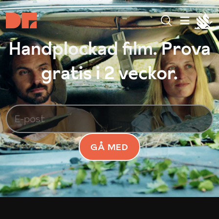
Handplockad film. Prova
gratis i 2 veckor.
GÅ MED