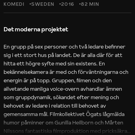
KOMEDI
SWEDEN
2016
82 MIN
Det moderna projektet
En grupp på sex personer och två ledare befinner
sig i ett stort hus på landet. De är alla där för att
hitta ett högre syfte med sin existens. En
bekännelsekamera är med och förväntningarna och
energin är på topp. Gruppen, filmen och den
allvetande manliga voice-overn avhandlar ämnen
som gruppdynamik, sökandet efter mening och
behovet av ledare i relation till behovet av
gemensamma mål. Filmkollektivet Ögats lågmälda
humor påminner om Gunilla Heilborn och Mårten
Nilssons fantastiska filmproduktion med pricksäkra