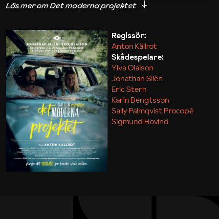
iakttagelser om hur svårt det kan vara att omsätta
teori till praktik.
Regissör:
Anton Källrot
Maja Kekonius
Skådespelare:
Ylva Olaison
Jonathan Silén
Eric Stern
Karin Bengtsson
Sally Palmqvist Procopé
Sigmund Hovind