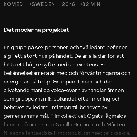
KOMEDI
SWEDEN
2016
82 MIN
Det moderna projektet
En grupp på sex personer och två ledare befinner
sig i ett stort hus på landet. De är alla där för att
hitta ett högre syfte med sin existens. En
bekännelsekamera är med och förväntningarna och
energin är på topp. Gruppen, filmen och den
allvetande manliga voice-overn avhandlar ämnen
som gruppdynamik, sökandet efter mening och
behovet av ledare i relation till behovet av
gemensamma mål. Filmkollektivet Ögats lågmälda
humor påminner om Gunilla Heilborn och Mårten
Nilssons fantastiska filmproduktion med pricksäkra