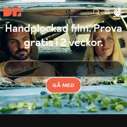
Handplockad film. Prova
gratis i 2 veckor.
GÅ MED