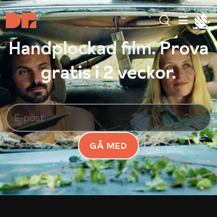
Handplockad film. Prova
gratis i 2 veckor.
GÅ MED