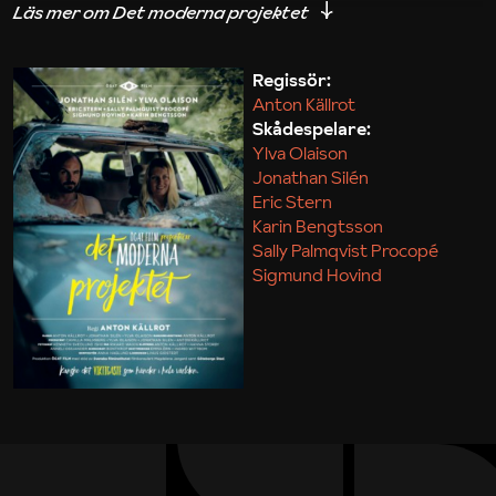
iakttagelser om hur svårt det kan vara att omsätta
teori till praktik.
Regissör:
Anton Källrot
Maja Kekonius
Skådespelare:
Ylva Olaison
Jonathan Silén
Eric Stern
Karin Bengtsson
Sally Palmqvist Procopé
Sigmund Hovind