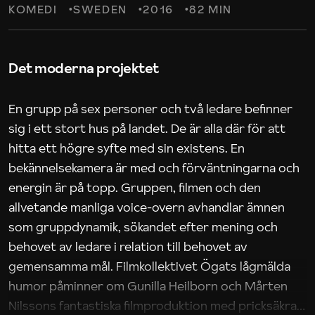
KOMEDI
SWEDEN
2016
82 MIN
Det moderna projektet
En grupp på sex personer och två ledare befinner
sig i ett stort hus på landet. De är alla där för att
hitta ett högre syfte med sin existens. En
bekännelsekamera är med och förväntningarna och
energin är på topp. Gruppen, filmen och den
allvetande manliga voice-overn avhandlar ämnen
som gruppdynamik, sökandet efter mening och
behovet av ledare i relation till behovet av
gemensamma mål. Filmkollektivet Ögats lågmälda
humor påminner om Gunilla Heilborn och Mårten
Nilssons fantastiska filmproduktion med pricksäkra