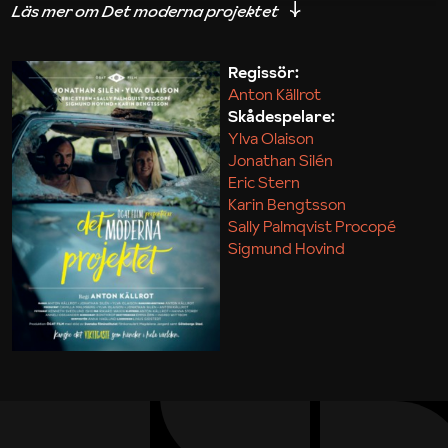
iakttagelser om hur svårt det kan vara att omsätta
teori till praktik.
Regissör:
Anton Källrot
Maja Kekonius
Skådespelare:
Ylva Olaison
Jonathan Silén
Eric Stern
Karin Bengtsson
Sally Palmqvist Procopé
Sigmund Hovind