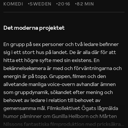
KOMEDI
SWEDEN
2016
82 MIN
Det moderna projektet
En grupp på sex personer och två ledare befinner
sig i ett stort hus på landet. De är alla där för att
hitta ett högre syfte med sin existens. En
bekännelsekamera är med och förväntningarna och
energin är på topp. Gruppen, filmen och den
allvetande manliga voice-overn avhandlar ämnen
som gruppdynamik, sökandet efter mening och
behovet av ledare i relation till behovet av
gemensamma mål. Filmkollektivet Ögats lågmälda
humor påminner om Gunilla Heilborn och Mårten
Nilssons fantastiska filmproduktion med pricksäkra