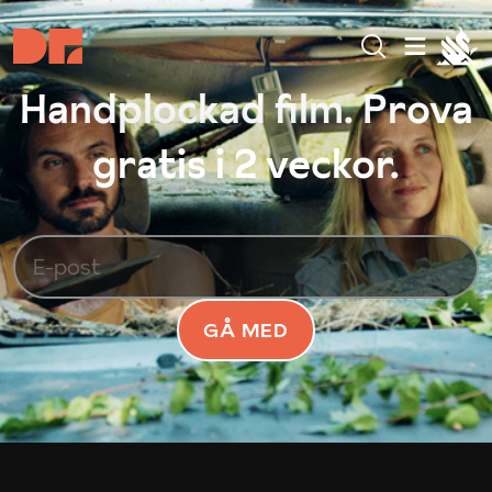
Handplockad film. Prova
gratis i 2 veckor.
GÅ MED