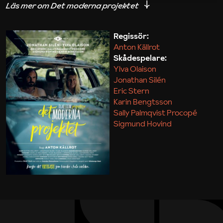
iakttagelser om hur svårt det kan vara att omsätta
teori till praktik.
Regissör:
Anton Källrot
Maja Kekonius
Skådespelare:
Ylva Olaison
Jonathan Silén
Eric Stern
Karin Bengtsson
Sally Palmqvist Procopé
Sigmund Hovind