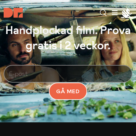
Handplockad film. Prova
gratis i 2 veckor.
GÅ MED