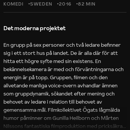
KOMEDI
SWEDEN
2016
82 MIN
Det moderna projektet
En grupp på sex personer och två ledare befinner
sig i ett stort hus på landet. De är alla där för att
hitta ett högre syfte med sin existens. En
bekännelsekamera är med och förväntningarna och
energin är på topp. Gruppen, filmen och den
allvetande manliga voice-overn avhandlar ämnen
som gruppdynamik, sökandet efter mening och
behovet av ledare i relation till behovet av
gemensamma mål. Filmkollektivet Ögats lågmälda
humor påminner om Gunilla Heilborn och Mårten
Nilssons fantastiska filmproduktion med pricksäkra